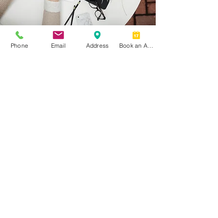
Phone
Email
Address
Book an Appointment
صفحه اصلی
خدمات
منابع
درباره ما
مخاطب
خیابان یانگ، پلاک ۷۰۹۹، واحد ۲۱۰
آدرس.
تورن‌هیل، انتاریو L3T 0H1